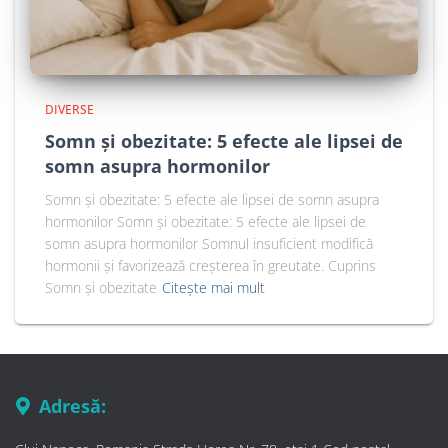
DIVERSE
Somn și obezitate: 5 efecte ale lipsei de
somn asupra hormonilor
Somn și obezitate: 5 efecte ale lipsei de somn asupra
hormonilor Somn și obezitate: 5 efecte ale lipsei de
somn asupra hormonilor Somnul insuficient modifică
hormonii și favorizează creșterea în greutate. Cuprins
Somn și obezitate
Citește mai mult
Adresă: