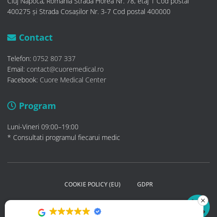
Cluj Napoca, Romania Strada Horea Nr. 78, etaj 1 Cod postal
400275 și Strada Cosașilor Nr. 3-7 Cod postal 400000
Contact
Telefon:
0752 807 337
Email:
contact@cuoremedical.ro
Facebook:
Cuore Medical Center
Program
Luni-Vineri 09:00–19:00
* Consultati programul fiecarui medic
COOKIE POLICY (EU)
GDPR
POLITICA DE CONFIDENTIALITATE
SETĂRI GDPR