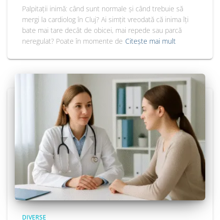
Palpitații inimă: când sunt normale și când trebuie să
mergi la cardiolog în Cluj? Ai simțit vreodată că inima îți
bate mai tare decât de obicei, mai repede sau parcă
neregulat? Poate în momente de
Citește mai mult
DIVERSE