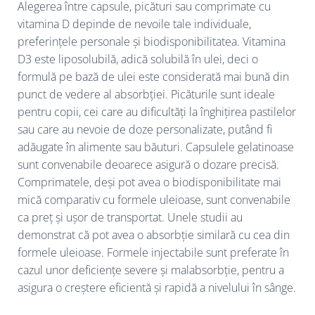
Alegerea între capsule, picături sau comprimate cu
vitamina D depinde de nevoile tale individuale,
preferințele personale și biodisponibilitatea. Vitamina
D3 este liposolubilă, adică solubilă în ulei, deci o
formulă pe bază de ulei este considerată mai bună din
punct de vedere al absorbției. Picăturile sunt ideale
pentru copii, cei care au dificultăți la înghițirea pastilelor
sau care au nevoie de doze personalizate, putând fi
adăugate în alimente sau băuturi. Capsulele gelatinoase
sunt convenabile deoarece asigură o dozare precisă.
Comprimatele, deși pot avea o biodisponibilitate mai
mică comparativ cu formele uleioase, sunt convenabile
ca preț și ușor de transportat. Unele studii au
demonstrat că pot avea o absorbție similară cu cea din
formele uleioase. Formele injectabile sunt preferate în
cazul unor deficiențe severe și malabsorbție, pentru a
asigura o creștere eficientă și rapidă a nivelului în sânge.