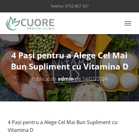
Telefon: 0752 807 337
C
O
M
U
T
4 Pași pentru a Alege Cel Mai
Ă
N
Bun Supliment cu Vitamina D
A
V
Publicat de
admin
pe
14/07/2024
I
G
A
R
E
A
4 Pași pentru a Alege Cel Mai Bun Supliment cu
Vitamina D