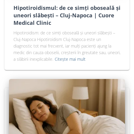
Hipotiroidismul: de ce simți oboseală și
uneori slăbești – Cluj-Napoca | Cuore
Medical Clinic
Hipotiroidism: de ce simți oboseală și uneori slăbești –
Cluj-Napoca Hipotiroidism Cluj-Napoca este un
diagnostic tot mai frecvent, iar mulți pacienți ajung la
medic din cauza oboselii, creșterii în greutate sau, uneori,
a slăbirii inexplicabile.
Citește mai mult